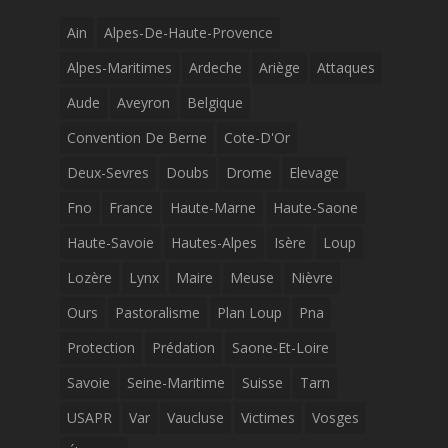
Ain
Alpes-De-Haute-Provence
Alpes-Maritimes
Ardeche
Ariège
Attaques
Aude
Aveyron
Belgique
Convention De Berne
Cote-D'Or
Deux-Sevres
Doubs
Drome
Elevage
Fno
France
Haute-Marne
Haute-Saone
Haute-Savoie
Hautes-Alpes
Isère
Loup
Lozère
Lynx
Maire
Meuse
Nièvre
Ours
Pastoralisme
Plan Loup
Pna
Protection
Prédation
Saone-Et-Loire
Savoie
Seine-Maritime
Suisse
Tarn
USAPR
Var
Vaucluse
Victimes
Vosges