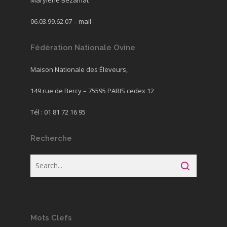
Marylène Bezamat
06.03.99.62.07 –
mail
Fédération Nationale Ovine
Maison Nationale des Éleveurs,
149 rue de Bercy – 75595 PARIS cedex 12
Tél : 01 81 72 16 95
Recherche
Mots Clefs