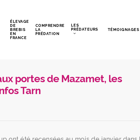
ÉLEVAGE
LES
DE
COMPRENDRE
PRÉDATEURS
BREBIS
LA
TÉMOIGNAGES
EN
PRÉDATION
FRANCE
aux portes de Mazamet, les
nfos Tarn
p ont été recensées au mois de janvier dans 