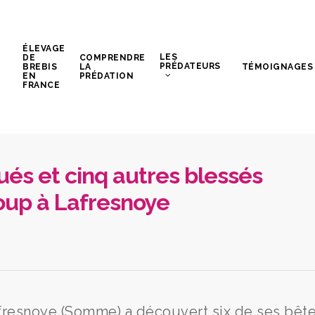
ÉLEVAGE
LES
DE
COMPRENDRE
PRÉDATEURS
BREBIS
LA
TÉMOIGNAGES
EN
PRÉDATION
FRANCE
és et cinq autres blessés
oup à Lafresnoye
resnoye (Somme) a découvert six de ses bêt