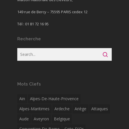
149 rue de Bercy – 75595 PARIS cedex 12
Tél : 01 81 72 16 95
Recherche
Mots Clefs
Ain
Alpes-De-Haute-Provence
Alpes-Maritimes
Ardeche
Ariège
Attaques
Aude
Aveyron
Belgique
Convention De Berne
Cote-D'Or