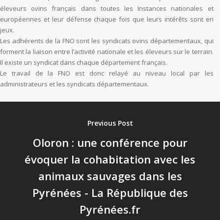
éleveurs ovins français dans toutes les Instances nationales et
européennes et leur défense chaque fois que leurs intérêts sont en
jeux.
Les adhérents de la FNO sont les syndicats ovins départementaux, qui
forment la liaison entre l’activité nationale et les éleveurs sur le terrain.
Il existe un syndicat dans chaque département français.
Le travail de la FNO est donc relayé au niveau local par les
administrateurs et les syndicats départementaux.
Previous Post
Oloron : une conférence pour
évoquer la cohabitation avec les
animaux sauvages dans les
Pyrénées - La République des
Pyrénées.fr