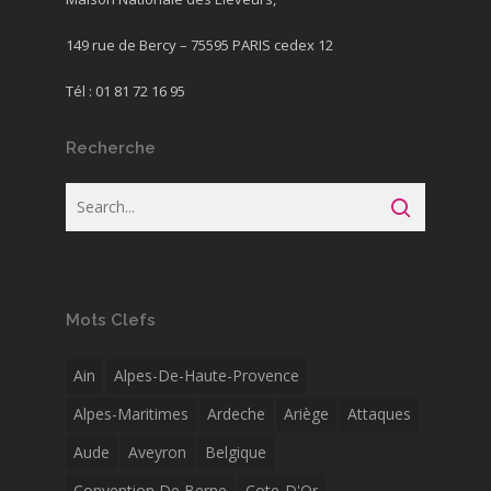
149 rue de Bercy – 75595 PARIS cedex 12
Tél : 01 81 72 16 95
Recherche
Mots Clefs
Ain
Alpes-De-Haute-Provence
Alpes-Maritimes
Ardeche
Ariège
Attaques
Aude
Aveyron
Belgique
Convention De Berne
Cote-D'Or