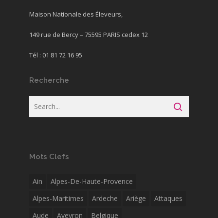
Maison Nationale des Éleveurs,
149 rue de Bercy – 75595 PARIS cedex 12
Tél : 01 81 72 16 95
Recherche
Mots Clefs
Ain
Alpes-De-Haute-Provence
Alpes-Maritimes
Ardeche
Ariège
Attaques
Aude
Aveyron
Belgique