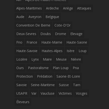
Alpes-Maritimes
Ardeche
Ariège
Attaques
Aude
Aveyron
Belgique
Convention De Berne
Cote-D'Or
Deux-Sevres
Doubs
Drome
Elevage
Fno
France
Haute-Marne
Haute-Saone
Haute-Savoie
Hautes-Alpes
Isère
Loup
Lozère
Lynx
Maire
Meuse
Nièvre
Ours
Pastoralisme
Plan Loup
Pna
Protection
Prédation
Saone-Et-Loire
Savoie
Seine-Maritime
Suisse
Tarn
USAPR
Var
Vaucluse
Victimes
Vosges
Éleveurs