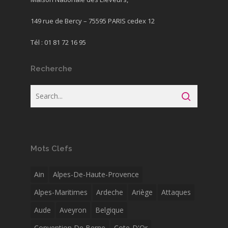
149 rue de Bercy – 75595 PARIS cedex 12
Tél : 01 81 72 16 95
Recherche
Mots Clefs
Ain
Alpes-De-Haute-Provence
Alpes-Maritimes
Ardeche
Ariège
Attaques
Aude
Aveyron
Belgique
Convention De Berne
Cote-D'Or