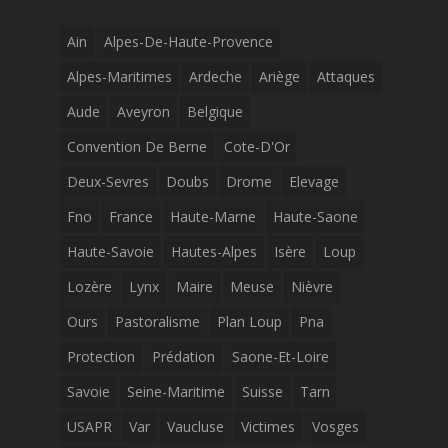
Ain
Alpes-De-Haute-Provence
Alpes-Maritimes
Ardeche
Ariège
Attaques
Aude
Aveyron
Belgique
Convention De Berne
Cote-D'Or
Deux-Sevres
Doubs
Drome
Elevage
Fno
France
Haute-Marne
Haute-Saone
Haute-Savoie
Hautes-Alpes
Isère
Loup
Lozère
Lynx
Maire
Meuse
Nièvre
Ours
Pastoralisme
Plan Loup
Pna
Protection
Prédation
Saone-Et-Loire
Savoie
Seine-Maritime
Suisse
Tarn
USAPR
Var
Vaucluse
Victimes
Vosges