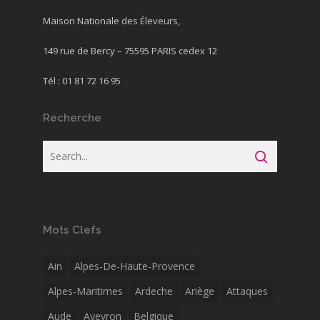
Maison Nationale des Éleveurs,
149 rue de Bercy – 75595 PARIS cedex 12
Tél : 01 81 72 16 95
Recherche
Mots Clefs
Ain
Alpes-De-Haute-Provence
Alpes-Maritimes
Ardeche
Ariège
Attaques
Aude
Aveyron
Belgique