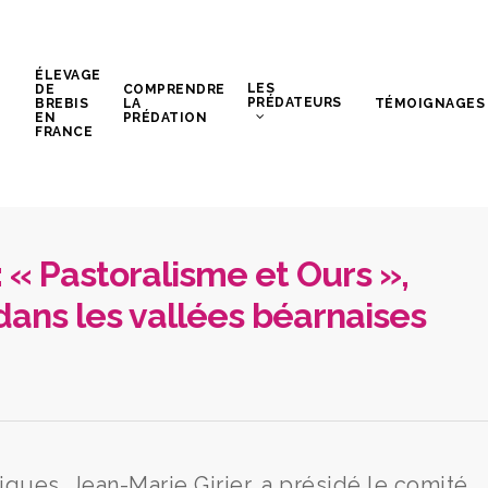
ÉLEVAGE
LES
DE
COMPRENDRE
PRÉDATEURS
BREBIS
LA
TÉMOIGNAGES
EN
PRÉDATION
FRANCE
 « Pastoralisme et Ours »,
 dans les vallées béarnaises
ques, Jean-Marie Girier, a présidé le comité