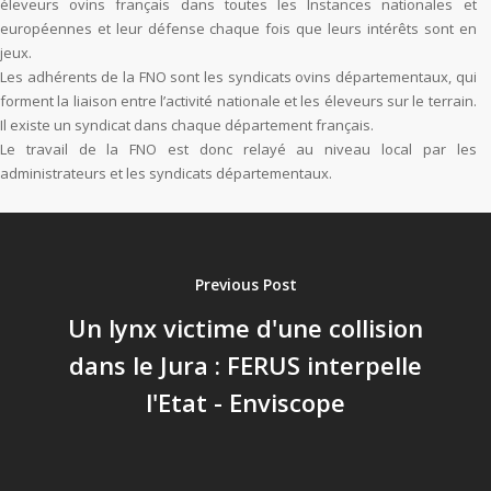
éleveurs ovins français dans toutes les Instances nationales et
européennes et leur défense chaque fois que leurs intérêts sont en
jeux.
Les adhérents de la FNO sont les syndicats ovins départementaux, qui
forment la liaison entre l’activité nationale et les éleveurs sur le terrain.
Il existe un syndicat dans chaque département français.
Le travail de la FNO est donc relayé au niveau local par les
administrateurs et les syndicats départementaux.
Previous Post
Un lynx victime d'une collision
dans le Jura : FERUS interpelle
l'Etat - Enviscope