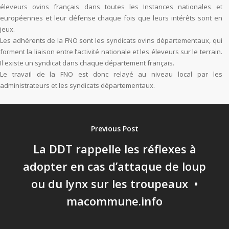
éleveurs ovins français dans toutes les Instances nationales et
européennes et leur défense chaque fois que leurs intérêts sont en
jeux.
Les adhérents de la FNO sont les syndicats ovins départementaux, qui
forment la liaison entre l’activité nationale et les éleveurs sur le terrain.
Il existe un syndicat dans chaque département français.
Le travail de la FNO est donc relayé au niveau local par les
administrateurs et les syndicats départementaux.
Previous Post
La DDT rappelle les réflexes à
adopter en cas d’attaque de loup
ou du lynx sur les troupeaux •
macommune.info