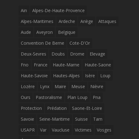
Ain
Alpes-De-Haute-Provence
Alpes-Maritimes
Ardeche
Ariège
Attaques
Aude
Aveyron
Belgique
Convention De Berne
Cote-D'Or
Deux-Sevres
Doubs
Drome
Elevage
Fno
France
Haute-Marne
Haute-Saone
Haute-Savoie
Hautes-Alpes
Isère
Loup
Lozère
Lynx
Maire
Meuse
Nièvre
Ours
Pastoralisme
Plan Loup
Pna
Protection
Prédation
Saone-Et-Loire
Savoie
Seine-Maritime
Suisse
Tarn
USAPR
Var
Vaucluse
Victimes
Vosges