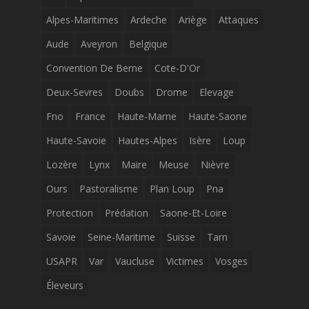
Alpes-Maritimes
Ardeche
Ariège
Attaques
Aude
Aveyron
Belgique
Convention De Berne
Cote-D'Or
Deux-Sevres
Doubs
Drome
Elevage
Fno
France
Haute-Marne
Haute-Saone
Haute-Savoie
Hautes-Alpes
Isère
Loup
Lozère
Lynx
Maire
Meuse
Nièvre
Ours
Pastoralisme
Plan Loup
Pna
Protection
Prédation
Saone-Et-Loire
Savoie
Seine-Maritime
Suisse
Tarn
USAPR
Var
Vaucluse
Victimes
Vosges
Éleveurs