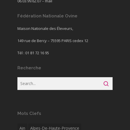
06.03.99.62.07 –
mail
Fédération Nationale Ovine
Maison Nationale des Éleveurs,
149 rue de Bercy – 75595 PARIS cedex 12
Tél : 01 81 72 16 95
Recherche
Mots Clefs
Ain
Alpes-De-Haute-Provence