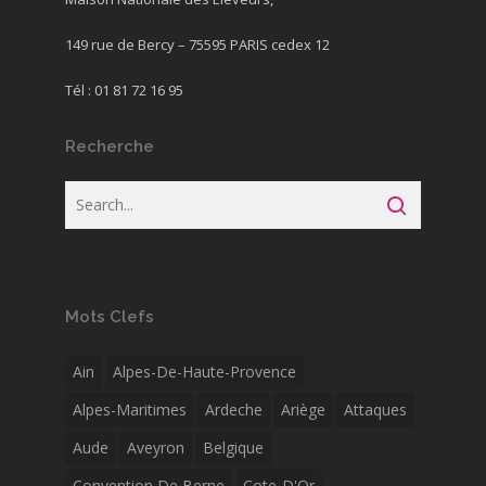
149 rue de Bercy – 75595 PARIS cedex 12
Tél : 01 81 72 16 95
Recherche
Mots Clefs
Ain
Alpes-De-Haute-Provence
Alpes-Maritimes
Ardeche
Ariège
Attaques
Aude
Aveyron
Belgique
Convention De Berne
Cote-D'Or