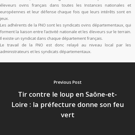
éleveurs ovins français dans toutes les Instances nationales et
européennes et leur défense chaque fois que leurs intérêts sont en
jeux.
Les adhérents de la FNO sont les syndicats ovins départementaux, qui
forment la liaison entre l’activité nationale et les éleveurs sur le terrain.
Il existe un syndicat dans chaque département français.
Le travail de la FNO est donc relayé au niveau local par les
administrateurs et les syndicats départementaux.
Previous Post
Tir contre le loup en Saône-et-
Loire : la préfecture donne son feu
vert