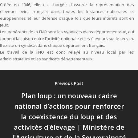
Créée en 1946, elle est chargée d’assurer la représentation des
éleveurs ovins français dans toutes les Instances nationales et
européennes et leur défense chaque fois que leurs intérêts sont en
jeux.
Les adhérents de la FNO sont les syndicats ovins départementaux, qui
forment la liaison entre l’activité nationale et les éleveurs sur le terrain.
Il existe un syndicat dans chaque département français.
Le travail de la FNO est donc relayé au niveau local par les
administrateurs et les syndicats départementaux.
Previous Post
Plan loup : un nouveau cadre
national d’actions pour renforcer
la coexistence du loup et des
activités d’élevage | Ministère de
l'Agriculture et de la Souveraineté