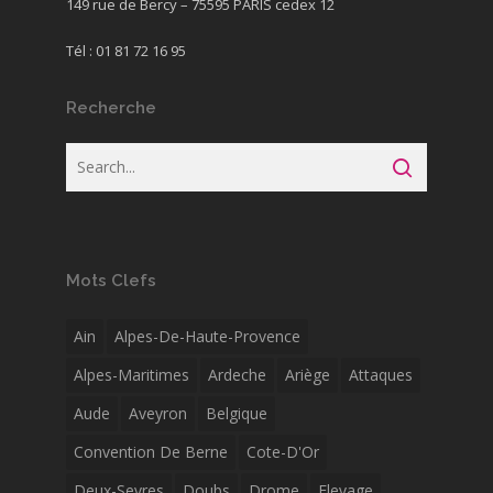
149 rue de Bercy – 75595 PARIS cedex 12
Tél : 01 81 72 16 95
Recherche
Mots Clefs
Ain
Alpes-De-Haute-Provence
Alpes-Maritimes
Ardeche
Ariège
Attaques
Aude
Aveyron
Belgique
Convention De Berne
Cote-D'Or
Deux-Sevres
Doubs
Drome
Elevage