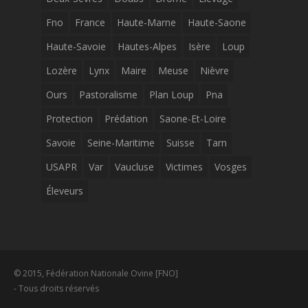
Fno
France
Haute-Marne
Haute-Saone
Haute-Savoie
Hautes-Alpes
Isère
Loup
Lozère
Lynx
Maire
Meuse
Nièvre
Ours
Pastoralisme
Plan Loup
Pna
Protection
Prédation
Saone-Et-Loire
Savoie
Seine-Maritime
Suisse
Tarn
USAPR
Var
Vaucluse
Victimes
Vosges
Éleveurs
© 2015, Fédération Nationale Ovine [FNO]
- Tous droits réservés