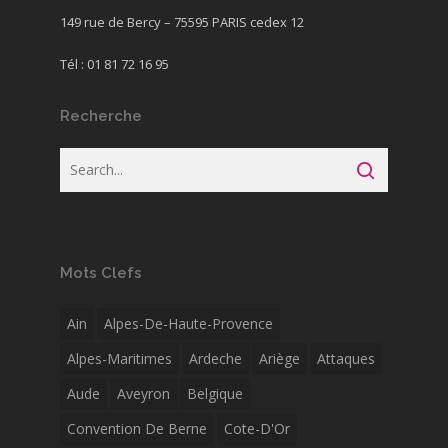
149 rue de Bercy – 75595 PARIS cedex 12
Tél : 01 81 72 16 95
Recherche
Mots Clefs
Ain
Alpes-De-Haute-Provence
Alpes-Maritimes
Ardeche
Ariège
Attaques
Aude
Aveyron
Belgique
Convention De Berne
Cote-D'Or