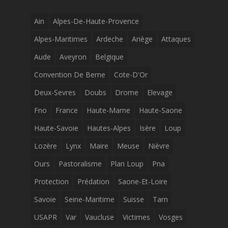
Ain
Alpes-De-Haute-Provence
Alpes-Maritimes
Ardeche
Ariège
Attaques
Aude
Aveyron
Belgique
Convention De Berne
Cote-D'Or
Deux-Sevres
Doubs
Drome
Elevage
Fno
France
Haute-Marne
Haute-Saone
Haute-Savoie
Hautes-Alpes
Isère
Loup
Lozère
Lynx
Maire
Meuse
Nièvre
Ours
Pastoralisme
Plan Loup
Pna
Protection
Prédation
Saone-Et-Loire
Savoie
Seine-Maritime
Suisse
Tarn
USAPR
Var
Vaucluse
Victimes
Vosges