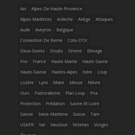
Ain
Alpes-De-Haute-Provence
Alpes-Maritimes
Ardeche
Ariège
Attaques
Aude
Aveyron
Belgique
Convention De Berne
Cote-D'Or
Deux-Sevres
Doubs
Drome
Elevage
Fno
France
Haute-Marne
Haute-Saone
Haute-Savoie
Hautes-Alpes
Isère
Loup
Lozère
Lynx
Maire
Meuse
Nièvre
Ours
Pastoralisme
Plan Loup
Pna
Protection
Prédation
Saone-Et-Loire
Savoie
Seine-Maritime
Suisse
Tarn
USAPR
Var
Vaucluse
Victimes
Vosges