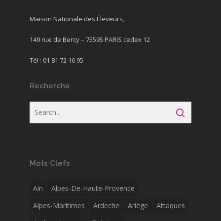
Maison Nationale des Éleveurs,
149 rue de Bercy – 75595 PARIS cedex 12
Tél : 01 81 72 16 95
Recherche
Mots Clefs
Ain
Alpes-De-Haute-Provence
Alpes-Maritimes
Ardeche
Ariège
Attaques