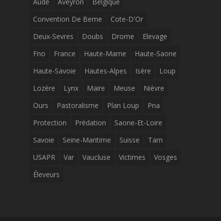
Aude
Aveyron
Belgique
Convention De Berne
Cote-D'Or
Deux-Sevres
Doubs
Drome
Elevage
Fno
France
Haute-Marne
Haute-Saone
Haute-Savoie
Hautes-Alpes
Isère
Loup
Lozère
Lynx
Maire
Meuse
Nièvre
Ours
Pastoralisme
Plan Loup
Pna
Protection
Prédation
Saone-Et-Loire
Savoie
Seine-Maritime
Suisse
Tarn
USAPR
Var
Vaucluse
Victimes
Vosges
Éleveurs