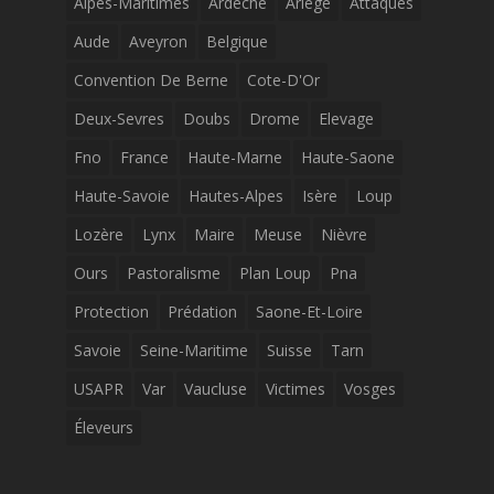
Alpes-Maritimes
Ardeche
Ariège
Attaques
Aude
Aveyron
Belgique
Convention De Berne
Cote-D'Or
Deux-Sevres
Doubs
Drome
Elevage
Fno
France
Haute-Marne
Haute-Saone
Haute-Savoie
Hautes-Alpes
Isère
Loup
Lozère
Lynx
Maire
Meuse
Nièvre
Ours
Pastoralisme
Plan Loup
Pna
Protection
Prédation
Saone-Et-Loire
Savoie
Seine-Maritime
Suisse
Tarn
USAPR
Var
Vaucluse
Victimes
Vosges
Éleveurs