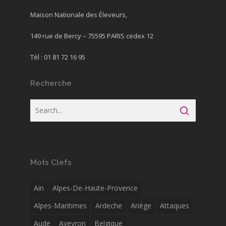
Maison Nationale des Éleveurs,
149 rue de Bercy – 75595 PARIS cedex 12
Tél : 01 81 72 16 95
Recherche
Mots Clefs
Ain
Alpes-De-Haute-Provence
Alpes-Maritimes
Ardeche
Ariège
Attaques
Aude
Aveyron
Belgique