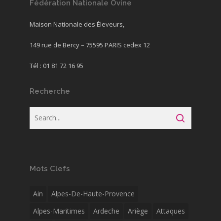
Fédération Nationale Ovine
Maison Nationale des Éleveurs,
149 rue de Bercy – 75595 PARIS cedex 12
Tél : 01 81 72 16 95
Recherche
Mots Clefs
Ain
Alpes-De-Haute-Provence
Alpes-Maritimes
Ardeche
Ariège
Attaques