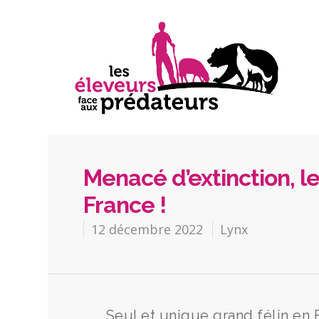
Menacé d’extinction, le
France !
12 décembre 2022
Lynx
Seul et unique grand félin en F