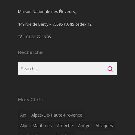
Maison Nationale des Éleveurs,
149 rue de Bercy – 75595 PARIS cedex 12
Tél : 01 81 72 16 95
Recherche
Mots Clefs
Ain
Alpes-De-Haute-Provence
Alpes-Maritimes
Ardeche
Ariège
Attaques