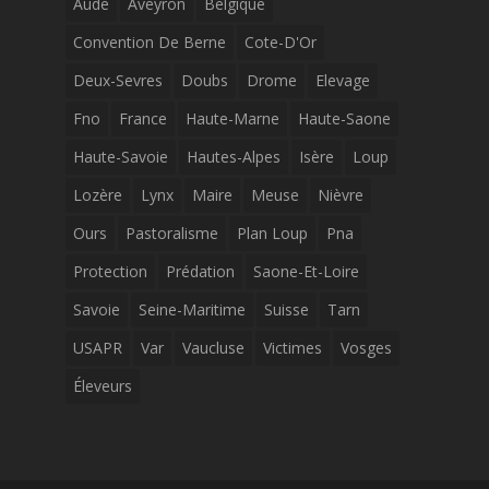
Aude
Aveyron
Belgique
Convention De Berne
Cote-D'Or
Deux-Sevres
Doubs
Drome
Elevage
Fno
France
Haute-Marne
Haute-Saone
Haute-Savoie
Hautes-Alpes
Isère
Loup
Lozère
Lynx
Maire
Meuse
Nièvre
Ours
Pastoralisme
Plan Loup
Pna
Protection
Prédation
Saone-Et-Loire
Savoie
Seine-Maritime
Suisse
Tarn
USAPR
Var
Vaucluse
Victimes
Vosges
Éleveurs