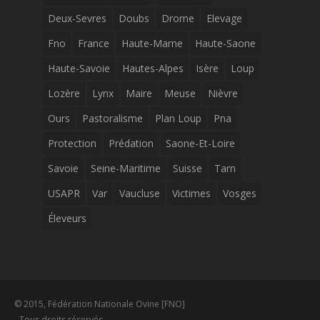
Deux-Sevres
Doubs
Drome
Elevage
Fno
France
Haute-Marne
Haute-Saone
Haute-Savoie
Hautes-Alpes
Isère
Loup
Lozère
Lynx
Maire
Meuse
Nièvre
Ours
Pastoralisme
Plan Loup
Pna
Protection
Prédation
Saone-Et-Loire
Savoie
Seine-Maritime
Suisse
Tarn
USAPR
Var
Vaucluse
Victimes
Vosges
Éleveurs
© 2015, Fédération Nationale Ovine [FNO]
- Tous droits réservés