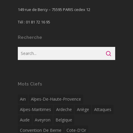
149 rue de Bercy – 75595 PARIS cedex 12
Tél : 01 81 72 16 95
Recherche
Mots Clefs
Ain
Alpes-De-Haute-Provence
Alpes-Maritimes
Ardeche
Ariège
Attaques
Aude
Aveyron
Belgique
Convention De Berne
Cote-D'Or