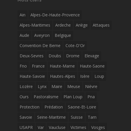
Mots Clefs
Ain
Alpes-De-Haute-Provence
Alpes-Maritimes
Ardeche
Ariège
Attaques
Aude
Aveyron
Belgique
Convention De Berne
Cote-D'Or
Deux-Sevres
Doubs
Drome
Elevage
Fno
France
Haute-Marne
Haute-Saone
Haute-Savoie
Hautes-Alpes
Isère
Loup
Lozère
Lynx
Maire
Meuse
Nièvre
Ours
Pastoralisme
Plan Loup
Pna
Protection
Prédation
Saone-Et-Loire
Savoie
Seine-Maritime
Suisse
Tarn
USAPR
Var
Vaucluse
Victimes
Vosges