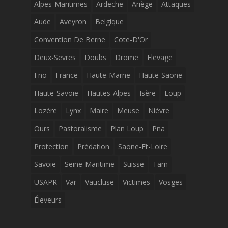
Alpes-Maritimes
Ardeche
Ariège
Attaques
Aude
Aveyron
Belgique
Convention De Berne
Cote-D'Or
Deux-Sevres
Doubs
Drome
Elevage
Fno
France
Haute-Marne
Haute-Saone
Haute-Savoie
Hautes-Alpes
Isère
Loup
Lozère
Lynx
Maire
Meuse
Nièvre
Ours
Pastoralisme
Plan Loup
Pna
Protection
Prédation
Saone-Et-Loire
Savoie
Seine-Maritime
Suisse
Tarn
USAPR
Var
Vaucluse
Victimes
Vosges
Éleveurs