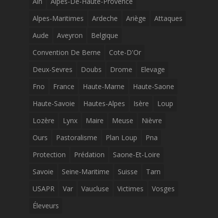
Ain
Alpes-De-Haute-Provence
Alpes-Maritimes
Ardeche
Ariège
Attaques
Aude
Aveyron
Belgique
Convention De Berne
Cote-D'Or
Deux-Sevres
Doubs
Drome
Elevage
Fno
France
Haute-Marne
Haute-Saone
Haute-Savoie
Hautes-Alpes
Isère
Loup
Lozère
Lynx
Maire
Meuse
Nièvre
Ours
Pastoralisme
Plan Loup
Pna
Protection
Prédation
Saone-Et-Loire
Savoie
Seine-Maritime
Suisse
Tarn
USAPR
Var
Vaucluse
Victimes
Vosges
Éleveurs