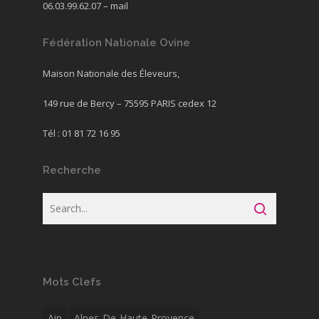
06.03.99.62.07 –
mail
Fédération Nationale Ovine
Maison Nationale des Éleveurs,
149 rue de Bercy – 75595 PARIS cedex 12
Tél : 01 81 72 16 95
Recherche
Mots Clefs
Ain
Alpes-De-Haute-Provence