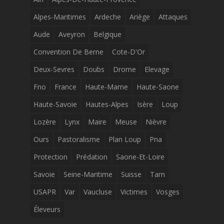
Alpes-Maritimes
Ardeche
Ariège
Attaques
Aude
Aveyron
Belgique
Convention De Berne
Cote-D'Or
Deux-Sevres
Doubs
Drome
Elevage
Fno
France
Haute-Marne
Haute-Saone
Haute-Savoie
Hautes-Alpes
Isère
Loup
Lozère
Lynx
Maire
Meuse
Nièvre
Ours
Pastoralisme
Plan Loup
Pna
Protection
Prédation
Saone-Et-Loire
Savoie
Seine-Maritime
Suisse
Tarn
USAPR
Var
Vaucluse
Victimes
Vosges
Éleveurs