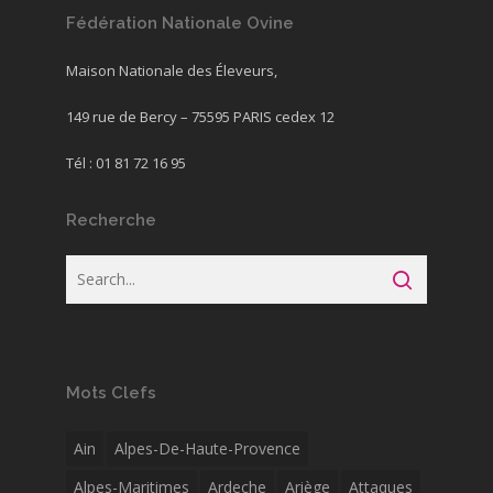
Fédération Nationale Ovine
Maison Nationale des Éleveurs,
149 rue de Bercy – 75595 PARIS cedex 12
Tél : 01 81 72 16 95
Recherche
Mots Clefs
Ain
Alpes-De-Haute-Provence
Alpes-Maritimes
Ardeche
Ariège
Attaques