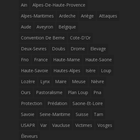
Ain
Alpes-De-Haute-Provence
Alpes-Maritimes
Ardeche
Ariège
Attaques
Aude
Aveyron
Belgique
Convention De Berne
Cote-D'Or
Deux-Sevres
Doubs
Drome
Elevage
Fno
France
Haute-Marne
Haute-Saone
Haute-Savoie
Hautes-Alpes
Isère
Loup
Lozère
Lynx
Maire
Meuse
Nièvre
Ours
Pastoralisme
Plan Loup
Pna
Protection
Prédation
Saone-Et-Loire
Savoie
Seine-Maritime
Suisse
Tarn
USAPR
Var
Vaucluse
Victimes
Vosges
Éleveurs