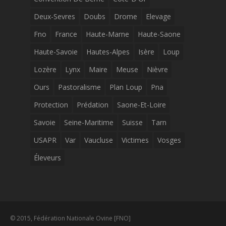
Deux-Sevres
Doubs
Drome
Elevage
Fno
France
Haute-Marne
Haute-Saone
Haute-Savoie
Hautes-Alpes
Isère
Loup
Lozère
Lynx
Maire
Meuse
Nièvre
Ours
Pastoralisme
Plan Loup
Pna
Protection
Prédation
Saone-Et-Loire
Savoie
Seine-Maritime
Suisse
Tarn
USAPR
Var
Vaucluse
Victimes
Vosges
Éleveurs
© 2015, Fédération Nationale Ovine [FNO]