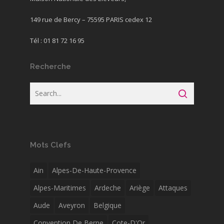
149 rue de Bercy – 75595 PARIS cedex 12
Tél : 01 81 72 16 95
Recherche
Mots Clefs
Ain
Alpes-De-Haute-Provence
Alpes-Maritimes
Ardeche
Ariège
Attaques
Aude
Aveyron
Belgique
Convention De Berne
Cote-D'Or