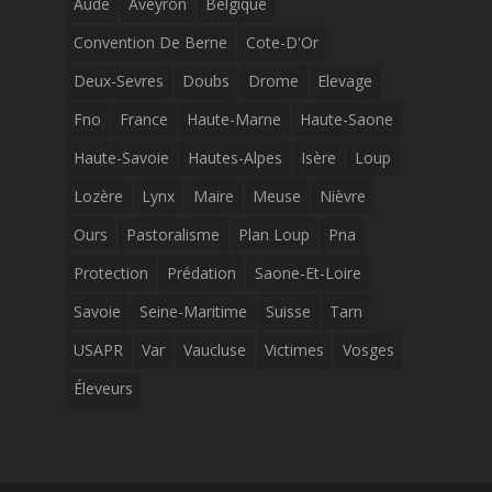
Aude
Aveyron
Belgique
Convention De Berne
Cote-D'Or
Deux-Sevres
Doubs
Drome
Elevage
Fno
France
Haute-Marne
Haute-Saone
Haute-Savoie
Hautes-Alpes
Isère
Loup
Lozère
Lynx
Maire
Meuse
Nièvre
Ours
Pastoralisme
Plan Loup
Pna
Protection
Prédation
Saone-Et-Loire
Savoie
Seine-Maritime
Suisse
Tarn
USAPR
Var
Vaucluse
Victimes
Vosges
Éleveurs