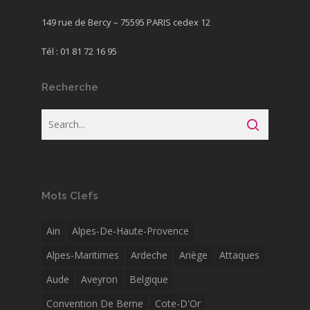
149 rue de Bercy – 75595 PARIS cedex 12
Tél : 01 81 72 16 95
Recherche
Mots Clefs
Ain
Alpes-De-Haute-Provence
Alpes-Maritimes
Ardeche
Ariège
Attaques
Aude
Aveyron
Belgique
Convention De Berne
Cote-D'Or