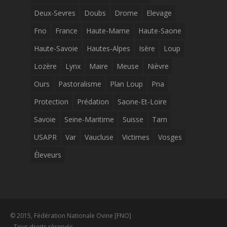
Deux-Sevres
Doubs
Drome
Elevage
Fno
France
Haute-Marne
Haute-Saone
Haute-Savoie
Hautes-Alpes
Isère
Loup
Lozère
Lynx
Maire
Meuse
Nièvre
Ours
Pastoralisme
Plan Loup
Pna
Protection
Prédation
Saone-Et-Loire
Savoie
Seine-Maritime
Suisse
Tarn
USAPR
Var
Vaucluse
Victimes
Vosges
Éleveurs
© 2015, Fédération Nationale Ovine [FNO]
- Tous droits réservés