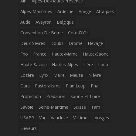
Ain
Alpes-De-Haute-Provence
Alpes-Maritimes
Ardeche
Ariège
Attaques
Aude
Aveyron
Belgique
Convention De Berne
Cote-D'Or
Deux-Sevres
Doubs
Drome
Elevage
Fno
France
Haute-Marne
Haute-Saone
Haute-Savoie
Hautes-Alpes
Isère
Loup
Lozère
Lynx
Maire
Meuse
Nièvre
Ours
Pastoralisme
Plan Loup
Pna
Protection
Prédation
Saone-Et-Loire
Savoie
Seine-Maritime
Suisse
Tarn
USAPR
Var
Vaucluse
Victimes
Vosges
Éleveurs