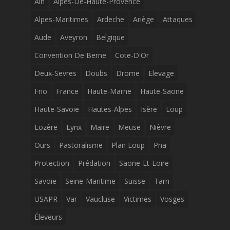
Ain
Alpes-De-Haute-Provence
Alpes-Maritimes
Ardeche
Ariège
Attaques
Aude
Aveyron
Belgique
Convention De Berne
Cote-D'Or
Deux-Sevres
Doubs
Drome
Elevage
Fno
France
Haute-Marne
Haute-Saone
Haute-Savoie
Hautes-Alpes
Isère
Loup
Lozère
Lynx
Maire
Meuse
Nièvre
Ours
Pastoralisme
Plan Loup
Pna
Protection
Prédation
Saone-Et-Loire
Savoie
Seine-Maritime
Suisse
Tarn
USAPR
Var
Vaucluse
Victimes
Vosges
Éleveurs