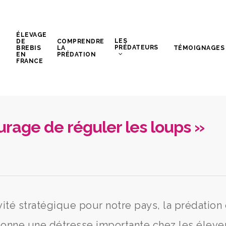
ÉLEVAGE
LES
DE
COMPRENDRE
PRÉDATEURS
BREBIS
LA
TÉMOIGNAGES
EN
PRÉDATION
FRANCE
courage de réguler les loups »
vité stratégique pour notre pays, la prédation 
sionne une détresse importante chez les éleve