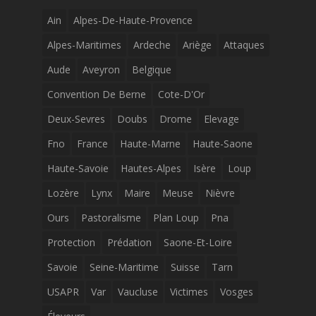
Ain
Alpes-De-Haute-Provence
Alpes-Maritimes
Ardeche
Ariège
Attaques
Aude
Aveyron
Belgique
Convention De Berne
Cote-D'Or
Deux-Sevres
Doubs
Drome
Elevage
Fno
France
Haute-Marne
Haute-Saone
Haute-Savoie
Hautes-Alpes
Isère
Loup
Lozère
Lynx
Maire
Meuse
Nièvre
Ours
Pastoralisme
Plan Loup
Pna
Protection
Prédation
Saone-Et-Loire
Savoie
Seine-Maritime
Suisse
Tarn
USAPR
Var
Vaucluse
Victimes
Vosges