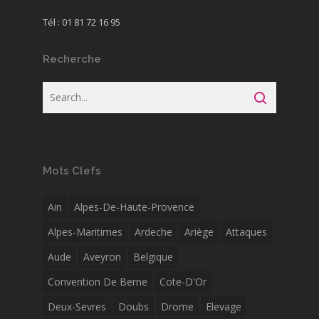
Tél : 01 81 72 16 95
Recherche
Mots Clefs
Ain
Alpes-De-Haute-Provence
Alpes-Maritimes
Ardeche
Ariège
Attaques
Aude
Aveyron
Belgique
Convention De Berne
Cote-D'Or
Deux-Sevres
Doubs
Drome
Elevage