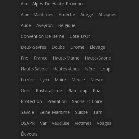
Ain
Alpes-De-Haute-Provence
Alpes-Maritimes
Ardeche
Ariège
Attaques
Aude
Aveyron
Belgique
Convention De Berne
Cote-D'Or
Deux-Sevres
Doubs
Drome
Elevage
Fno
France
Haute-Marne
Haute-Saone
Haute-Savoie
Hautes-Alpes
Isère
Loup
Lozère
Lynx
Maire
Meuse
Nièvre
Ours
Pastoralisme
Plan Loup
Pna
Protection
Prédation
Saone-Et-Loire
Savoie
Seine-Maritime
Suisse
Tarn
USAPR
Var
Vaucluse
Victimes
Vosges
Éleveurs