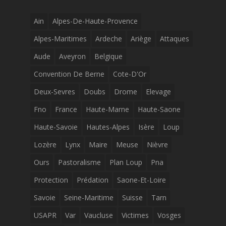
Ain
Alpes-De-Haute-Provence
Alpes-Maritimes
Ardeche
Ariège
Attaques
Aude
Aveyron
Belgique
Convention De Berne
Cote-D'Or
Deux-Sevres
Doubs
Drome
Elevage
Fno
France
Haute-Marne
Haute-Saone
Haute-Savoie
Hautes-Alpes
Isère
Loup
Lozère
Lynx
Maire
Meuse
Nièvre
Ours
Pastoralisme
Plan Loup
Pna
Protection
Prédation
Saone-Et-Loire
Savoie
Seine-Maritime
Suisse
Tarn
USAPR
Var
Vaucluse
Victimes
Vosges