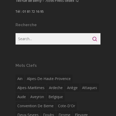
149 rue de Bercy – 75595 PARIS cedex 12
Tél : 01 81 72 16 95
Recherche
Mots Clefs
Ain
Alpes-De-Haute-Provence
Alpes-Maritimes
Ardeche
Ariège
Attaques
Aude
Aveyron
Belgique
Convention De Berne
Cote-D'Or
Deux-Sevres
Doubs
Drome
Elevage