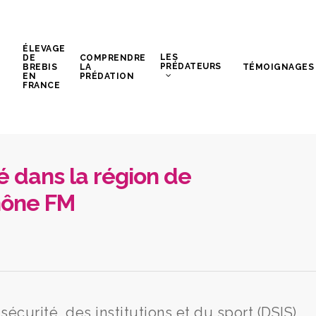
ÉLEVAGE
LES
DE
COMPRENDRE
PRÉDATEURS
BREBIS
LA
TÉMOIGNAGES
EN
PRÉDATION
FRANCE
é dans la région de
hône FM
écurité, des institutions et du sport (DSIS)