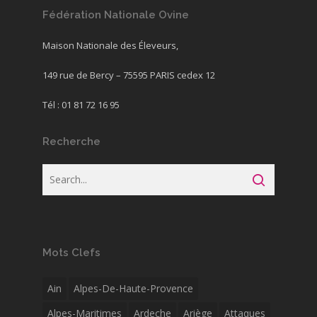
Fédération Nationale Ovine
Maison Nationale des Éleveurs,
149 rue de Bercy – 75595 PARIS cedex 12
Tél : 01 81 72 16 95
Recherche
Mots Clefs
Ain
Alpes-De-Haute-Provence
Alpes-Maritimes
Ardeche
Ariège
Attaques