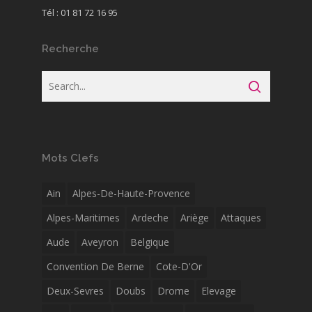
Tél : 01 81 72 16 95
Recherche
Mots Clefs
Ain
Alpes-De-Haute-Provence
Alpes-Maritimes
Ardeche
Ariège
Attaques
Aude
Aveyron
Belgique
Convention De Berne
Cote-D'Or
Deux-Sevres
Doubs
Drome
Elevage