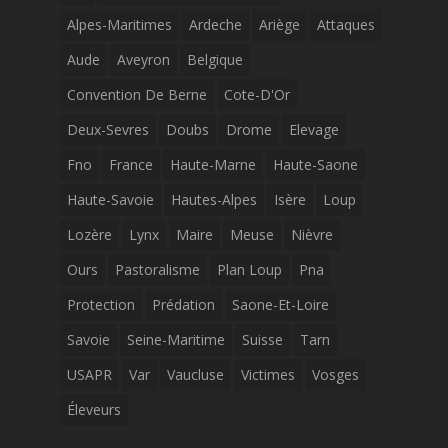
Alpes-Maritimes
Ardeche
Ariège
Attaques
Aude
Aveyron
Belgique
Convention De Berne
Cote-D'Or
Deux-Sevres
Doubs
Drome
Elevage
Fno
France
Haute-Marne
Haute-Saone
Haute-Savoie
Hautes-Alpes
Isère
Loup
Lozère
Lynx
Maire
Meuse
Nièvre
Ours
Pastoralisme
Plan Loup
Pna
Protection
Prédation
Saone-Et-Loire
Savoie
Seine-Maritime
Suisse
Tarn
USAPR
Var
Vaucluse
Victimes
Vosges
Éleveurs